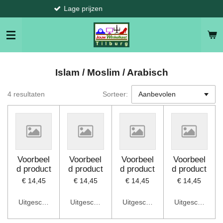
Lage prijzen
Ga
direct
naar
de
hoofdinhoud
Islam / Moslim / Arabisch
4 resultaten
Sorteer:
Voorbeel
Voorbeel
Voorbeel
Voorbeel
d product
d product
d product
d product
€ 14,45
€ 14,45
€ 14,45
€ 14,45
Uitgeschakeld
Uitgeschakeld
Uitgeschakeld
Uitgeschakeld